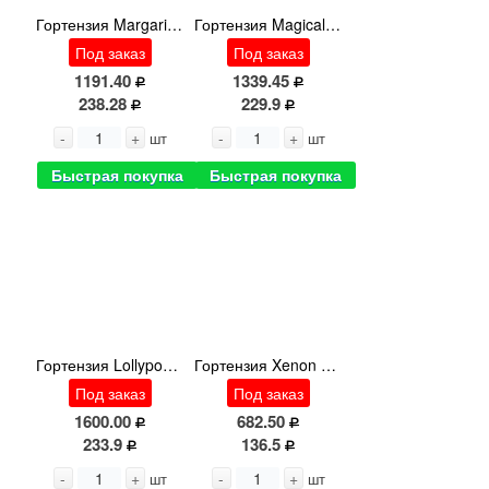
Гортензия Margarita Cl
Гортензия Magical Opal
Под заказ
Под заказ
1191.40
1339.45
238.28
229.9
-
+
-
+
шт
шт
Быстрая покупка
Быстрая покупка
Гортензия Lollypop Blue
Гортензия Xenon Paars
Под заказ
Под заказ
1600.00
682.50
233.9
136.5
-
+
-
+
шт
шт