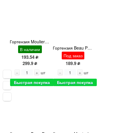
Гортензия Mouliere White Flora Delight 60cm
Гортензия Beau Papil 50 cm
В наличии
Под заказ
193.54
299.9
189.9
-
+
-
+
шт
шт
Быстрая покупка
Быстрая покупка