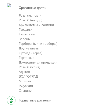
cpезанные цветы
Грузоперевозки
Розы (импорт)
Розы (Эквадор)
Хризантемы и сантини
Контакты
Гвоздики
Тюльпаны
Зелень
Герберы (мини-герберы)
Франшиза
Другие цветы
Орхидеи (срез)
Гортензии
Декоративная продукция
Розы (Россия)
Адыгея
ВОЛГОГРАД
Мокшан
РОуз хил
Ступино
горшечные растения