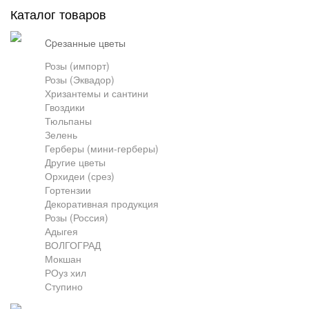
Каталог товаров
Грузоперевозки
cpезанные цветы
Розы (импорт)
Розы (Эквадор)
Контакты
Хризантемы и сантини
Гвоздики
Тюльпаны
Франшиза
Зелень
Герберы (мини-герберы)
Другие цветы
Орхидеи (срез)
Гортензии
Декоративная продукция
Розы (Россия)
Адыгея
ВОЛГОГРАД
Мокшан
РОуз хил
Ступино