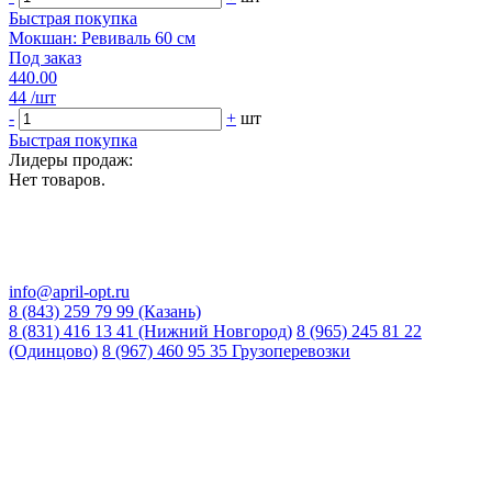
Быстрая покупка
Мокшан: Ревиваль 60 см
Под заказ
440.00
44
/шт
-
+
шт
Быстрая покупка
Лидеры продаж:
Нет товаров.
info@april-opt.ru
8 (843) 259 79 99 (Казань)
8 (831) 416 13 41 (Нижний Новгород)
8 (965) 245 81 22
(Одинцово)
8 (967) 460 95 35 Грузоперевозки
Время работы:
8:00 до 20:00 (Кзн)
8:00 до 20:00 (НН)
9:00 до 21:00 (Одинцово)