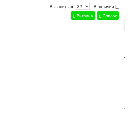
Выводить по
В наличии
Витрина
Список
Тов
Монс
Аспа
Коти
Кипа
Аспа
Эвка