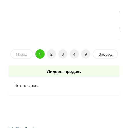
Эвка
Сиер
Назад
1
2
3
4
9
Вперед
Лидеры продаж:
Нет товаров.