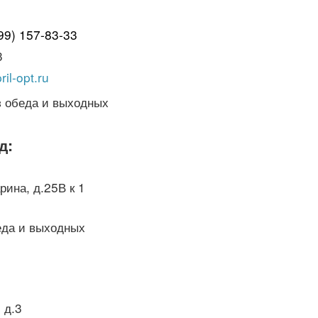
999) 157-83-33
3
il-opt.ru
з обеда и выходных
д:
рина, д.25В к 1
еда и выходных
 д.3