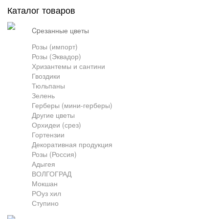
Каталог товаров
Грузоперевозки
cpезанные цветы
Розы (импорт)
Розы (Эквадор)
Контакты
Хризантемы и сантини
Гвоздики
Тюльпаны
Франшиза
Зелень
Герберы (мини-герберы)
Другие цветы
Орхидеи (срез)
Гортензии
Декоративная продукция
Розы (Россия)
Адыгея
ВОЛГОГРАД
Мокшан
РОуз хил
Ступино