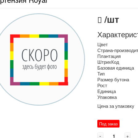
/шт
Характерис
Цвет
Страна-производи
Плантация
ШтрихКод
Базовая единица
Тип
Размер бутона
Рост
Единица
Упаковка
Цена за упаковку
Под заказ
-
+