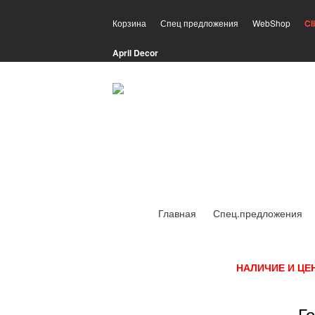
Корзина
Спец предложения
WebShop
Cl
April Decor
Главная
Спец.предложения
НАЛИЧИЕ И ЦЕ
Го