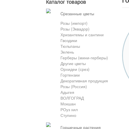
Каталог товаров
cpезанные цветы
Розы (импорт)
Розы (Эквадор)
Хризантемы и сантини
Гвоздики
Тюльпаны
Зелень
Герберы (мини-герберы)
Другие цветы
Орхидеи (срез)
Гортензии
Декоративная продукция
Розы (Россия)
Адыгея
ВОЛГОГРАД
Мокшан
РОуз хил
Ступино
горшечные растения