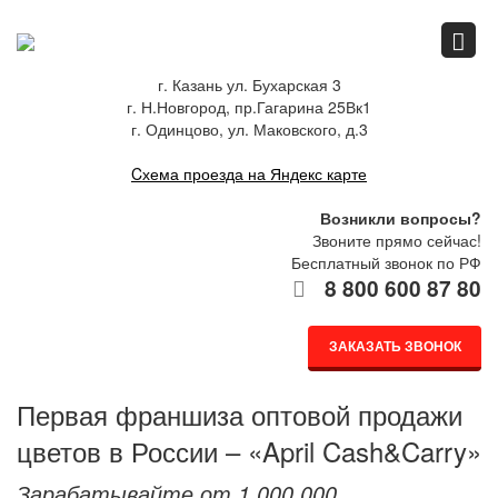
Главная
г. Казань ул. Бухарская 3
г. Н.Новгород, пр.Гагарина 25Вк1
Спец.предложения
г. Одинцово, ул. Маковского, д.3
Cхема проезда на Яндекс карте
Как купить
Возникли вопросы?
Звоните прямо сейчас!
Бесплатный звонок по РФ
8 800 600 87 80
Каталог
ЗАКАЗАТЬ ЗВОНОК
О компании
Первая франшиза оптовой продажи
цветов в России – «April Cash&Carry»
Доставка
Зарабатывайте от 1 000 000