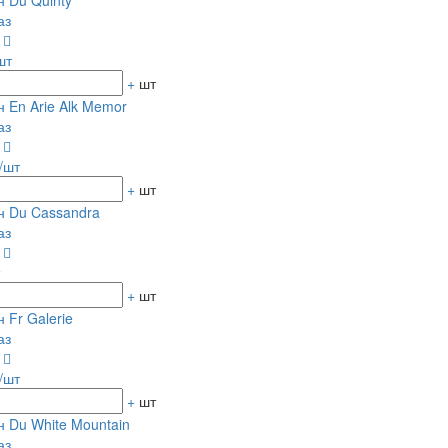
 Du Quinty
аз
0
шт
+
шт
 En Arie Alk Memor
аз
0
/шт
+
шт
н Du Cassandra
аз
0
+
шт
 Fr Galerie
аз
0
/шт
+
шт
 Du White Mountain
аз