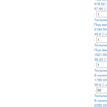
579.50
57.95
-
Тюльпан
Под зак
2184.5
49.9
/
-
Тюльпан
Под зак
1821.5
36.43
-
Тюльпан
В налич
1795.0
35.9
/
-
Тюльпан
В налич
2395.0