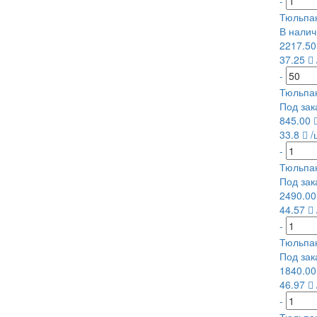
-
Тюльпа
В налич
2217.5
37.25
-
Тюльпан
Под зак
845.00
33.8
/
-
Тюльпа
Под зак
2490.0
44.57
-
Тюльпа
Под зак
1840.0
46.97
-