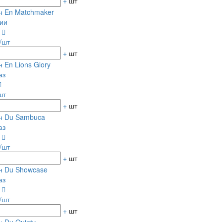
+
шт
н En Matchmaker
ии
0
/шт
+
шт
 En Lions Glory
аз
шт
+
шт
н Du Sambuca
аз
0
/шт
+
шт
н Du Showcase
аз
0
/шт
+
шт