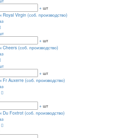
шт
+
шт
 Royal Virgin (соб. производство)
аз
шт
+
шт
 Cheers (соб. производство)
аз
шт
+
шт
 Fr Auxerre (соб. производство)
аз
0
+
шт
 Du Foxtrot (соб. производство)
аз
0