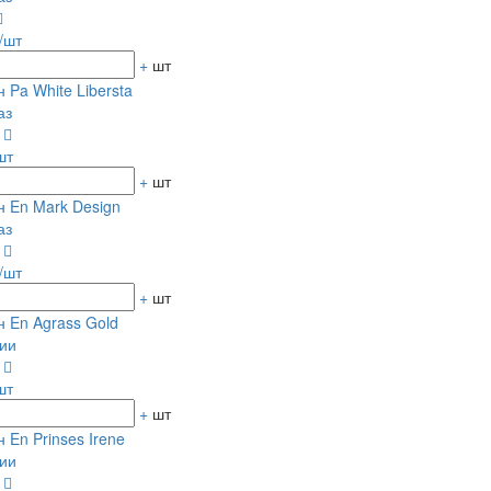
/шт
+
шт
 Pa White Libersta
аз
0
шт
+
шт
 En Mark Design
аз
0
/шт
+
шт
 En Agrass Gold
ии
0
шт
+
шт
 En Prinses Irene
ии
0