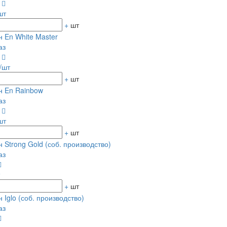
0
шт
+
шт
 En White Master
аз
0
/шт
+
шт
н En Rainbow
аз
0
шт
+
шт
 Strong Gold (соб. производство)
аз
+
шт
 Iglo (соб. производство)
аз