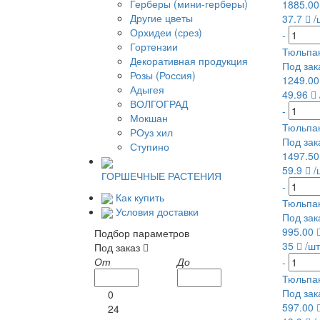
Герберы (мини-герберы)
1885.0
Другие цветы
37.7
/
Орхидеи (срез)
-
Гортензии
Тюльпан
Декоративная продукция
Под зак
Розы (Россия)
1249.0
Адыгея
49.96
ВОЛГОГРАД
-
Мокшан
Тюльпа
РОуз хил
Под зак
Ступино
1497.5
59.9
/
ГОРШЕЧНЫЕ РАСТЕНИЯ
-
Как купить
Тюльпан
Условия доставки
Под зак
995.00
Подбор параметров
35
/шт
Под заказ
От
До
-
Тюльпан
Под зак
0
597.00
24