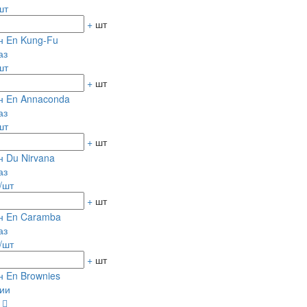
шт
+
шт
н En Kung-Fu
аз
шт
+
шт
н En Annaconda
аз
шт
+
шт
 Du Nirvana
аз
/шт
+
шт
н En Caramba
аз
/шт
+
шт
 En Brownies
ии
0