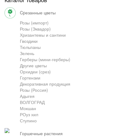
Грузоперевозки
cpезанные цветы
Розы (импорт)
Розы (Эквадор)
Хризантемы и сантини
Контакты
Гвоздики
Тюльпаны
Зелень
Франшиза
Герберы (мини-герберы)
Другие цветы
Орхидеи (срез)
Гортензии
Декоративная продукция
Розы (Россия)
Адыгея
ВОЛГОГРАД
Мокшан
РОуз хил
Ступино
горшечные растения