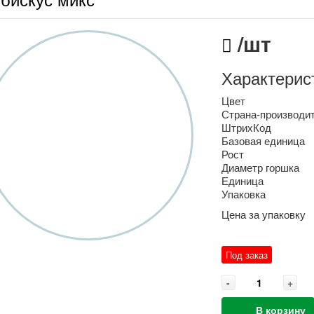
/шт
Характерис
Цвет
Страна-производи
ШтрихКод
Базовая единица
Рост
Диаметр горшка
Единица
Упаковка
Цена за упаковку
Под заказ
-
+
В корзину