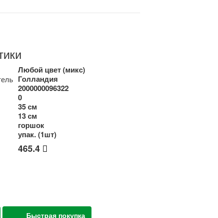
тики
Любой цвет (микс)
Голландия
тель
2000000096322
0
35 см
13 см
горшок
упак. (1шт)
465.4
Быстрая покупка