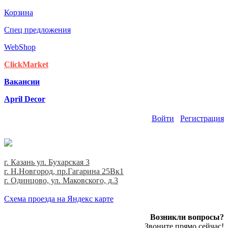
Корзина
Спец предложения
WebShop
ClickMarket
Вакансии
April Decor
Войти
Регистрация
г. Казань ул. Бухарская 3
г. Н.Новгород, пр.Гагарина 25Вк1
г. Одинцово, ул. Маковского, д.3
Cхема проезда на Яндекс карте
Возникли вопросы?
Звоните прямо сейчас!