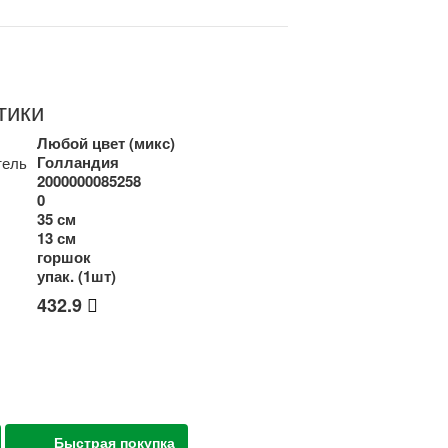
тики
Любой цвет (микс)
Голландия
тель
2000000085258
0
35 см
13 см
горшок
упак. (1шт)
432.9
Быстрая покупка