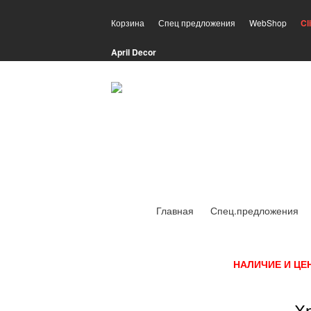
Корзина
Спец предложения
WebShop
Cl
April Decor
Главная
Спец.предложения
НАЛИЧИЕ И ЦЕ
Х