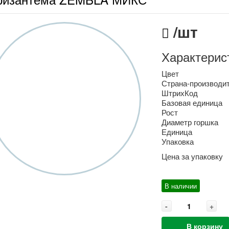
/шт
Характерис
Цвет
Страна-производи
ШтрихКод
Базовая единица
Рост
Диаметр горшка
Единица
Упаковка
Цена за упаковку
В наличии
-
+
В корзину