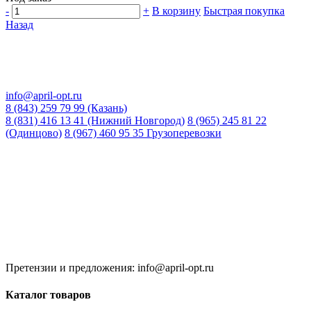
-
+
В корзину
Быстрая покупка
Назад
info@april-opt.ru
8 (843) 259 79 99 (Казань)
8 (831) 416 13 41 (Нижний Новгород)
8 (965) 245 81 22
(Одинцово)
8 (967) 460 95 35 Грузоперевозки
Время работы:
8:00 до 20:00 (Кзн)
8:00 до 20:00 (НН)
9:00 до 21:00 (Одинцово)
Без обеда и выходных
Претензии и предложения: info@april-opt.ru
Каталог товаров