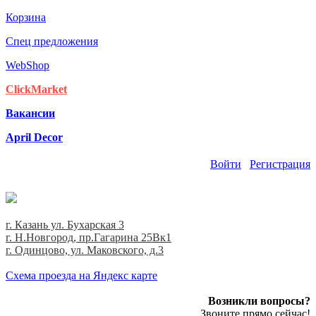
Корзина
Спец предложения
WebShop
ClickMarket
Вакансии
April Decor
Войти
Регистрация
г. Казань ул. Бухарская 3
г. Н.Новгород, пр.Гагарина 25Вк1
г. Одинцово, ул. Маковского, д.3
Cхема проезда на Яндекс карте
Возникли вопросы?
Звоните прямо сейчас!