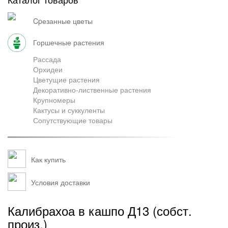
Грузоперевозки
cpезанные цветы
горшечные растения
Контакты
Рассада
Орхидеи
Цветущие растения
Декоративно-лиственные растения
Франшиза
Крупномеры
Кактусы и суккуленты
Сопутствующие товары
Как купить
Условия доставки
Калибрахоа в кашпо Д13 (собст.
произ.)