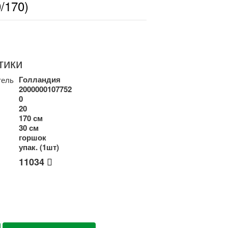
/170)
тики
Голландия
тель
2000000107752
0
20
170 см
30 см
горшок
упак. (1шт)
11034