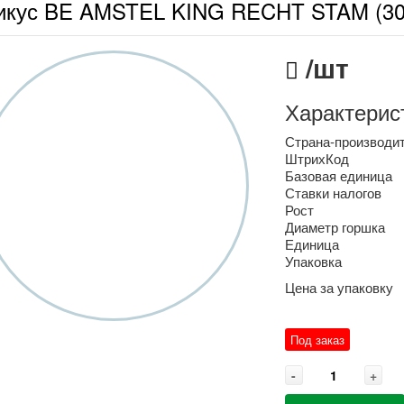
икус BE AMSTEL KING RECHT STAM (30
/шт
Характерис
Страна-производи
ШтрихКод
Базовая единица
Ставки налогов
Рост
Диаметр горшка
Единица
Упаковка
Цена за упаковку
Под заказ
-
+