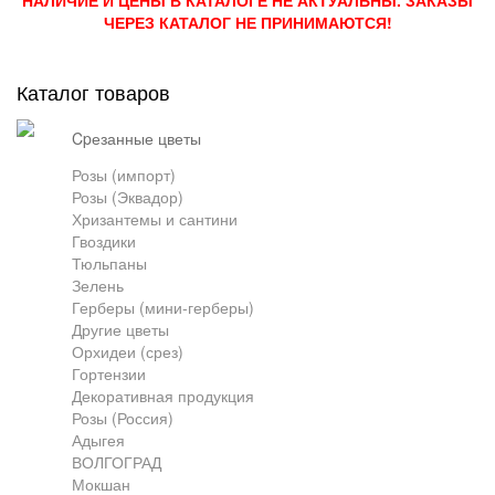
НАЛИЧИЕ И ЦЕНЫ В КАТАЛОГЕ НЕ АКТУАЛЬНЫ. ЗАКАЗЫ
ЧЕРЕЗ КАТАЛОГ НЕ ПРИНИМАЮТСЯ!
Грузоперевозки
Каталог товаров
Контакты
cpезанные цветы
Розы (импорт)
Розы (Эквадор)
Франшиза
Хризантемы и сантини
Гвоздики
Тюльпаны
Зелень
Герберы (мини-герберы)
Другие цветы
Орхидеи (срез)
Гортензии
Декоративная продукция
Розы (Россия)
Адыгея
ВОЛГОГРАД
Мокшан