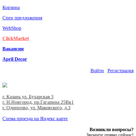
Корзина
Спец предложения
WebShop
ClickMarket
Вакансии
April Decor
Войти
Регистрация
г. Казань ул. Бухарская 3
г. Н.Новгород, пр.Гагарина 25Вк1
г. Одинцово, ул. Маковского, д.3
Cхема проезда на Яндекс карте
Возникли вопросы?
Звоните прямо сейчас!