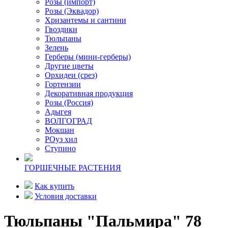
Розы (импорт)
Розы (Эквадор)
Хризантемы и сантини
Гвоздики
Тюльпаны
Зелень
Герберы (мини-герберы)
Другие цветы
Орхидеи (срез)
Гортензии
Декоративная продукция
Розы (Россия)
Адыгея
ВОЛГОГРАД
Мокшан
РОуз хил
Ступино
ГОРШЕЧНЫЕ РАСТЕНИЯ
Как купить
Условия доставки
Тюльпаны "Пальмира" 78