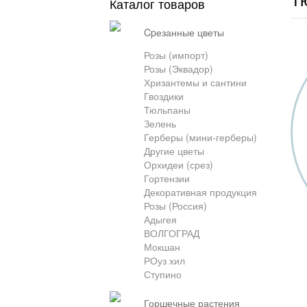
Каталог товаров
cpезанные цветы
Розы (импорт)
Розы (Эквадор)
Хризантемы и сантини
Гвоздики
Тюльпаны
Зелень
Герберы (мини-герберы)
Другие цветы
Орхидеи (срез)
Гортензии
Декоративная продукция
Розы (Россия)
Адыгея
ВОЛГОГРАД
Мокшан
РОуз хил
Ступино
горшечные растения