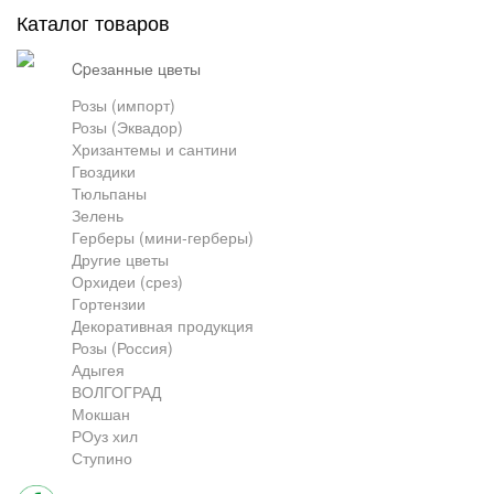
Каталог товаров
Грузоперевозки
cpезанные цветы
Розы (импорт)
Розы (Эквадор)
Контакты
Хризантемы и сантини
Гвоздики
Тюльпаны
Франшиза
Зелень
Герберы (мини-герберы)
Другие цветы
Орхидеи (срез)
Гортензии
Декоративная продукция
Розы (Россия)
Адыгея
ВОЛГОГРАД
Мокшан
РОуз хил
Ступино