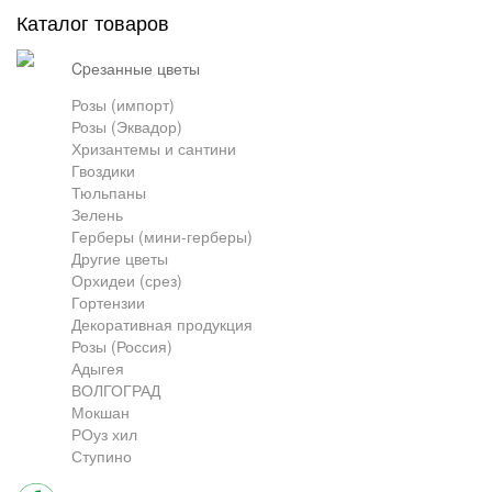
Каталог товаров
Грузоперевозки
cpезанные цветы
Розы (импорт)
Розы (Эквадор)
Контакты
Хризантемы и сантини
Гвоздики
Тюльпаны
Франшиза
Зелень
Герберы (мини-герберы)
Другие цветы
Орхидеи (срез)
Гортензии
Декоративная продукция
Розы (Россия)
Адыгея
ВОЛГОГРАД
Мокшан
РОуз хил
Ступино