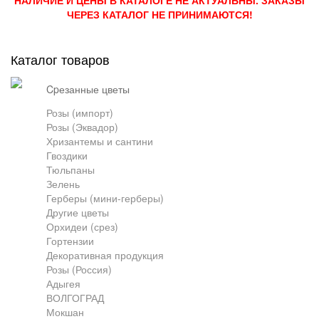
НАЛИЧИЕ И ЦЕНЫ В КАТАЛОГЕ НЕ АКТУАЛЬНЫ. ЗАКАЗЫ
ЧЕРЕЗ КАТАЛОГ НЕ ПРИНИМАЮТСЯ!
Грузоперевозки
Каталог товаров
Контакты
cpезанные цветы
Розы (импорт)
Розы (Эквадор)
Франшиза
Хризантемы и сантини
Гвоздики
Тюльпаны
Зелень
Герберы (мини-герберы)
Другие цветы
Орхидеи (срез)
Гортензии
Декоративная продукция
Розы (Россия)
Адыгея
ВОЛГОГРАД
Мокшан