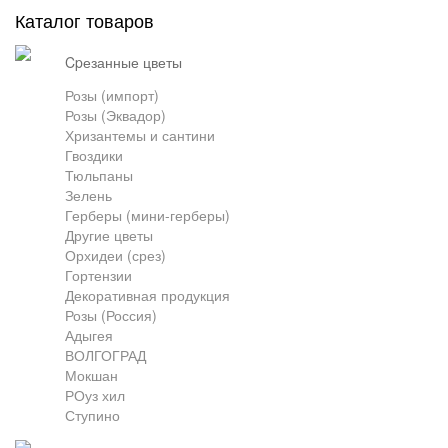
Каталог товаров
Грузоперевозки
cpезанные цветы
Розы (импорт)
Розы (Эквадор)
Контакты
Хризантемы и сантини
Гвоздики
Тюльпаны
Франшиза
Зелень
Герберы (мини-герберы)
Другие цветы
Орхидеи (срез)
Гортензии
Декоративная продукция
Розы (Россия)
Адыгея
ВОЛГОГРАД
Мокшан
РОуз хил
Ступино