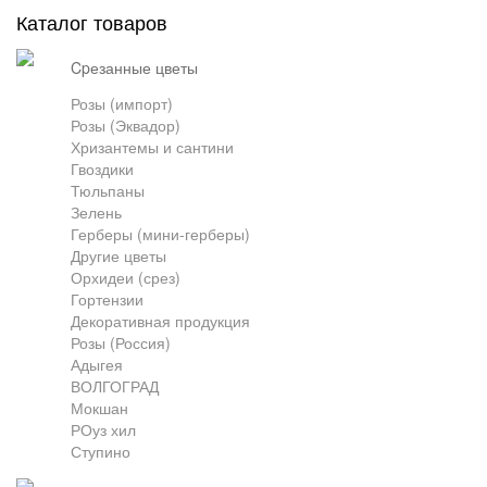
Каталог товаров
Грузоперевозки
cpезанные цветы
Розы (импорт)
Розы (Эквадор)
Контакты
Хризантемы и сантини
Гвоздики
Тюльпаны
Франшиза
Зелень
Герберы (мини-герберы)
Другие цветы
Орхидеи (срез)
Гортензии
Декоративная продукция
Розы (Россия)
Адыгея
ВОЛГОГРАД
Мокшан
РОуз хил
Ступино