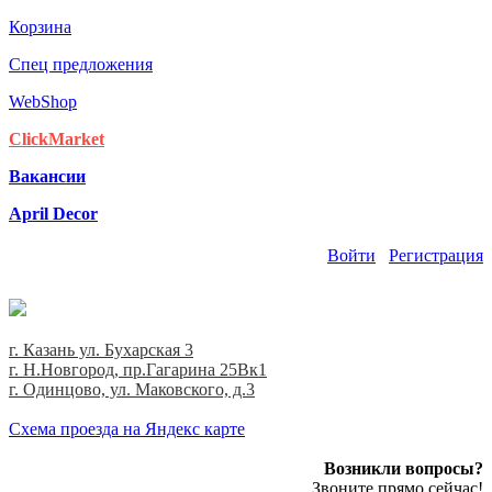
Корзина
Спец предложения
WebShop
ClickMarket
Вакансии
April Decor
Войти
Регистрация
г. Казань ул. Бухарская 3
г. Н.Новгород, пр.Гагарина 25Вк1
г. Одинцово, ул. Маковского, д.3
Cхема проезда на Яндекс карте
Возникли вопросы?
Звоните прямо сейчас!