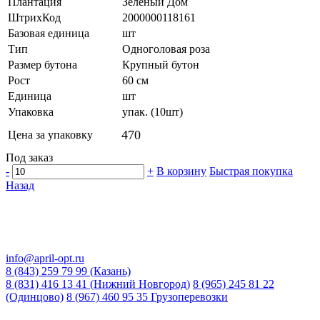
Плантация
Зеленый Дом
ШтрихКод
2000000118161
Базовая единица
шт
Тип
Одноголовая роза
Размер бутона
Крупный бутон
Рост
60 см
Единица
шт
Упаковка
упак. (10шт)
470
Цена за упаковку
Под заказ
-
+
В корзину
Быстрая покупка
Назад
info@april-opt.ru
8 (843) 259 79 99 (Казань)
8 (831) 416 13 41 (Нижний Новгород)
8 (965) 245 81 22
(Одинцово)
8 (967) 460 95 35 Грузоперевозки