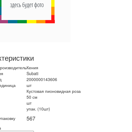
ктеристики
роизводитель
Кения
ия
Subati
д
2000000143606
единица
шт
Кустовая пионовидная роза
50 см
шт
упак. (10шт)
567
упаковку
з