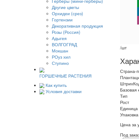
Герберы (мини-герберы)
Другие цветы
Орхидеи (срез)
Гортензии
Декоративная продукция
Розы (Россия)
Адыгея
ВОЛГОГРАД
/шт
Мокшан
РОуз хил
Хара
Ступино
Страна-п
ГОРШЕЧНЫЕ РАСТЕНИЯ
Плантац
ШтрихКо
Как купить
Базовая 
Условия доставки
Тип
Рост
Единица
Упаковка
Цена за 
Под зака