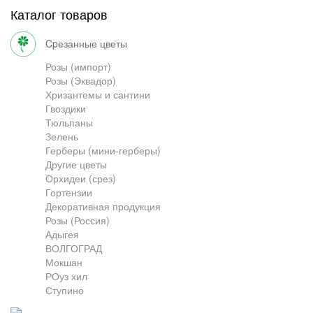
Каталог товаров
Грузоперевозки
cpезанные цветы
Розы (импорт)
Розы (Эквадор)
Контакты
Хризантемы и сантини
Гвоздики
Тюльпаны
Франшиза
Зелень
Герберы (мини-герберы)
Другие цветы
Орхидеи (срез)
Гортензии
Декоративная продукция
Розы (Россия)
Адыгея
ВОЛГОГРАД
Мокшан
РОуз хил
Ступино