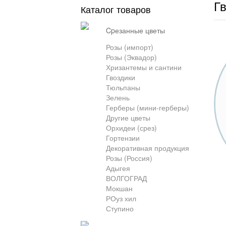
Гв
Каталог товаров
cpезанные цветы
Розы (импорт)
Розы (Эквадор)
Хризантемы и сантини
Гвоздики
Тюльпаны
Зелень
Герберы (мини-герберы)
Другие цветы
Орхидеи (срез)
Гортензии
Декоративная продукция
Розы (Россия)
Адыгея
ВОЛГОГРАД
Мокшан
РОуз хил
Ступино