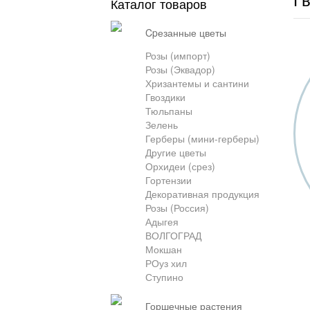
Каталог товаров
cpезанные цветы
Розы (импорт)
Розы (Эквадор)
Хризантемы и сантини
Гвоздики
Тюльпаны
Зелень
Герберы (мини-герберы)
Другие цветы
Орхидеи (срез)
Гортензии
Декоративная продукция
Розы (Россия)
Адыгея
ВОЛГОГРАД
Мокшан
РОуз хил
Ступино
горшечные растения