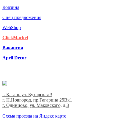
Корзина
Спец предложения
WebShop
ClickMarket
Вакансии
April Decor
г. Казань ул. Бухарская 3
г. Н.Новгород, пр.Гагарина 25Вк1
г. Одинцово, ул. Маковского, д.3
Cхема проезда на Яндекс карте