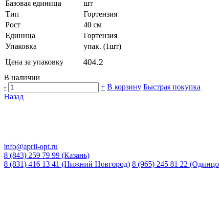
Базовая единица
шт
Тип
Гортензия
Рост
40 см
Единица
Гортензия
Упаковка
упак. (1шт)
404.2
Цена за упаковку
В наличии
-
+
В корзину
Быстрая покупка
Назад
info@april-opt.ru
8 (843) 259 79 99 (Казань)
8 (831) 416 13 41 (Нижний Новгород)
8 (965) 245 81 22 (Одинцо
Время работы:
8:00 до 20:00 (Кзн)
8:00 до 20:00 (НН)