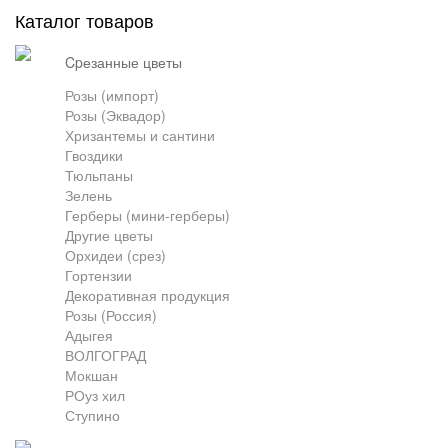
Каталог товаров
Грузоперевозки
cpезанные цветы
Розы (импорт)
Розы (Эквадор)
Контакты
Хризантемы и сантини
Гвоздики
Тюльпаны
Франшиза
Зелень
Герберы (мини-герберы)
Другие цветы
Орхидеи (срез)
Гортензии
Декоративная продукция
Розы (Россия)
Адыгея
ВОЛГОГРАД
Мокшан
РОуз хил
Ступино