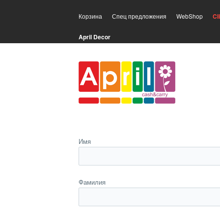
Корзина
Спец предложения
WebShop
Cl
April Decor
Имя
Фамилия