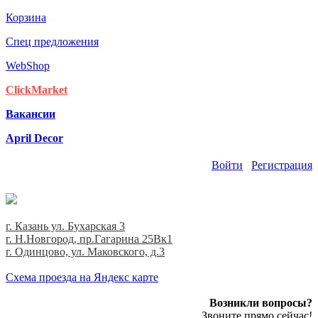
Корзина
Спец предложения
WebShop
ClickMarket
Вакансии
April Decor
Войти
Регистрация
г. Казань ул. Бухарская 3
г. Н.Новгород, пр.Гагарина 25Вк1
г. Одинцово, ул. Маковского, д.3
Cхема проезда на Яндекс карте
Возникли вопросы?
Звоните прямо сейчас!