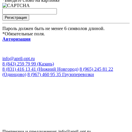
*
Введите слово на картинке
Пароль должен быть не менее 6 символов длиной.
*
Обязательные поля.
Авторизация
info@april-opt.ru
8 (843) 259 79 99 (Казань)
8 (831) 416 13 41 (Нижний Новгород)
8 (965) 245 81 22
(Одинцово)
8 (967) 460 95 35 Грузоперевозки
Время работы:
8:00 до 20:00 (Кзн)
8:00 до 20:00 (НН)
9:00 до 21:00 (Одинцово)
Без обеда и выходных
Претензии и предложения: info@april-opt.ru