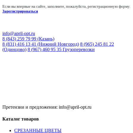
Если вы впервые на сайте, заполните, пожалуйста, регистрационную форму.
Зарегистрироваться
info@april-opt.ru
8 (843) 259 79 99 (Казань)
8 (831) 416 13 41 (Нижний Новгород)
8 (965) 245 81 22
(Одинцово)
8 (967) 460 95 35 Грузоперевозки
Время работы:
8:00 до 20:00 (Кзн)
8:00 до 20:00 (НН)
9:00 до 21:00 (Одинцово)
Без обеда и выходных
Претензии и предложения: info@april-opt.ru
Каталог товаров
CPЕЗАННЫЕ ЦВЕТЫ