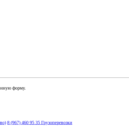
онную форму.
во)
8 (967) 460 95 35 Грузоперевозки