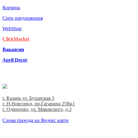
Корзина
Спец предложения
WebShop
ClickMarket
Вакансии
April Decor
г. Казань ул. Бухарская 3
г. Н.Новгород, пр.Гагарина 25Вк1
г. Одинцово, ул. Маковского, д.3
Cхема проезда на Яндекс карте