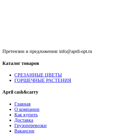
Время работы:
8:00 до 20:00 (Кзн)
8:00 до 20:00 (НН)
9:00 до 21:00 (Одинцово)
Без обеда и выходных
Претензии и предложения: info@april-opt.ru
Каталог товаров
CPЕЗАННЫЕ ЦВЕТЫ
ГОРШЕЧНЫЕ РАСТЕНИЯ
April cash&carry
Главная
О компании
Как купить
Доставка
Грузоперевозки
Вакансии