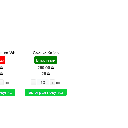
Хаклберри Vaccinum White
Саликс Katjes
аз
В наличии
260.00
26
+
-
+
шт
шт
окупка
Быстрая покупка