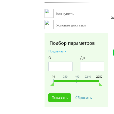
Как купить
Х
Условия доставки
Подбор параметров
Под заказ
От
До
19
759
1499
2240
2980