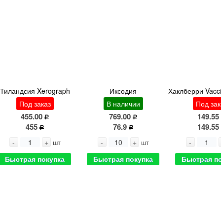
Тиландсия Xerograph
Иксодия
Под заказ
В наличии
Под зак
455.00
769.00
149.55
455
76.9
149.55
-
+
-
+
-
шт
шт
Быстрая покупка
Быстрая покупка
Быстрая п