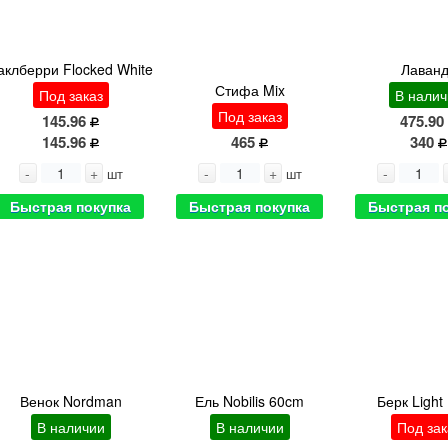
аклберри Flocked White
Лаван
Стифа Mix
Под заказ
В налич
Под заказ
145.96
475.90
145.96
465
340
-
+
-
+
-
шт
шт
Быстрая покупка
Быстрая покупка
Быстрая п
Венок Nordman
Ель Nobilis 60cm
Берк Light
В наличии
В наличии
Под зак