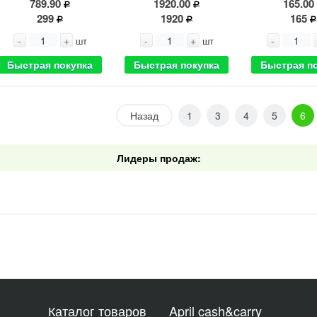
789.90
1920.00
165.00
299
1920
165
-
+
-
+
-
шт
шт
Быстрая покупка
Быстрая покупка
Быстрая п
Назад
1
3
4
5
6
Лидеры продаж:
Каталог товаров
April cash&carry