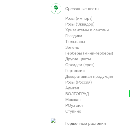
cpезанные цветы
Розы (импорт)
Розы (Эквадор)
Хризантемы и сантини
Гвоздики
Тюльпаны
Зелень
Герберы (мини-герберы)
Другие цветы
Орхидеи (срез)
Гортензии
Декоративная продукция
Розы (Россия)
Адыгея
ВОЛГОГРАД
Мокшан
РОуз хил
Ступино
горшечные растения