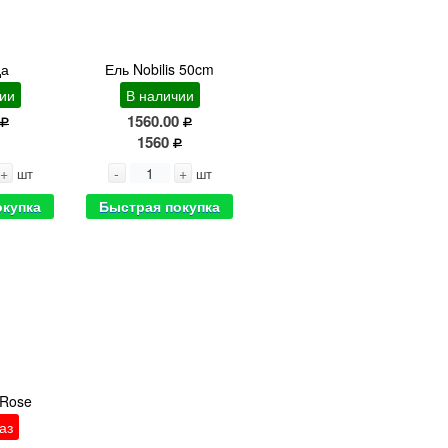
да
Ель Nobilis 50cm
ии
В наличии
1560.00
1560
+
-
+
шт
шт
окупка
Быстрая покупка
 Rose
аз