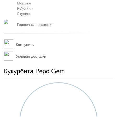
Мокшан
РОуз хил
Ступино
горшечные растения
Как купить
Условия доставки
Кукурбита Pepo Gem